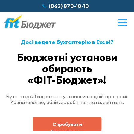
(063) 870-10-10
Досі ведете бухгалтерію в Excel?
Бюджетні установи
Можливості
обирають
Відгуки
«ФІТ-Бюджет»!
Ціни
Бухгалтерія бюджетної установи в одній програмі:
Казначейство, облік, заробітна плата, звітність
Про нас
Спробувати
безкоштовно