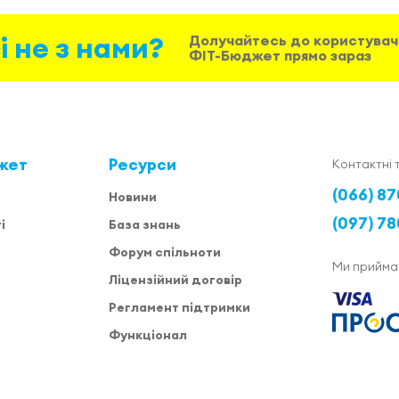
і не з нами?
Долучайтесь до користувач
ФІТ-Бюджет прямо зараз
жет
Ресурси
Контактні 
(066) 87
Новини
(097) 78
і
База знань
Форум спільноти
Ми прийма
Ліцензійний договір
Регламент підтримки
Функціонал