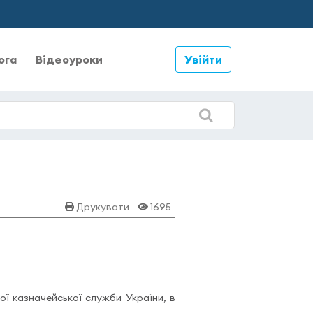
ога
Відеоуроки
Увійти
Друкувати
1695
ї казначейської служби України, в