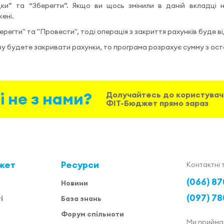
и” та “Зберегти”. Якщо ви щось змінили в даній вкладці 
ені.
ерегти" та "Провести", тоді операція з закриття рахунків буде в
зу будете закривати рахунки, то програма розрахує сумму з ост
і не з нами?
Долучайтесь до користувач
ФІТ-Бюджет прямо зараз
жет
Ресурси
Контактні 
(066) 87
Новини
(097) 78
і
База знань
Форум спільноти
Ми прийма