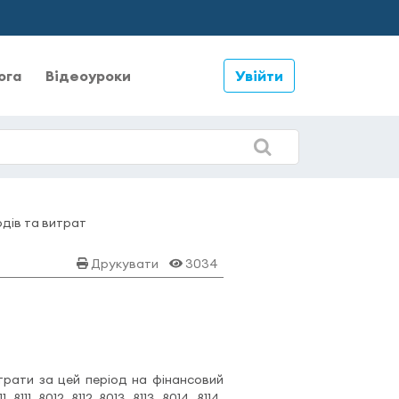
ога
Відеоуроки
Увійти
одів та витрат
Друкувати
3034
итрати за цей період на фінансовий
111, 8012, 8112, 8013, 8113, 8014, 8114,