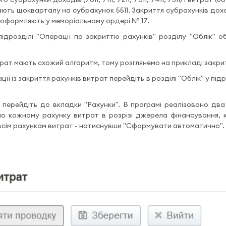
закривають щокварталу на субрахунок 5511. Закриття субрахунків до
ї й оформляють у меморіальному ордері № 17.
ідрозділі "Операції по закриттю рахунків" розділу "Облік" 
трат мають схожий алгоритм, тому розглянемо на прикладі закрит
ії із закриття рахунків витрат перейдіть в розділі "Облік" у під
 перейдіть до вкладки "Рахунки". В програмі реалізовано дв
по кожному рахунку витрат в розрізі джерела фінансування, 
всім рахункам витрат - натиснувши "Сформувати автоматично".