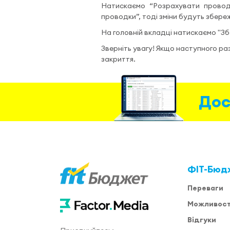
Натискаємо “Розрахувати проводк
проводки”, тоді зміни будуть збереж
На головній вкладці натискаємо "Зб
Зверніть увагу! Якщо наступного ра
закриття.
Дос
ФІТ-Бюд
Переваги
Можливост
Відгуки