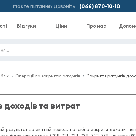
(066) 870-10-10
Маєте питання? Дзвоніть:
сті
Відгуки
Ціни
Про нас
Допом
блік
Операції по закриттю рахунків
Закриття рахунків дох
 доходів та витрат
й результат за звітний період, потрібно закрити доходи і в
убрахунки доходів (7011, 7111, 7211, 7311, 7411, 7511) і витрат (8011, 8