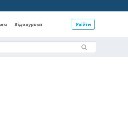
ога
Відеоуроки
Увійти