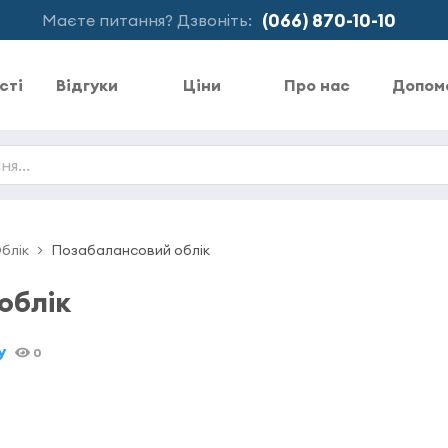
(066) 870-10-10
Маєте питання? Дзвоніть:
сті
Відгуки
Ціни
Про нас
Допом
блік
Позабалансовий облік
облік
у
0