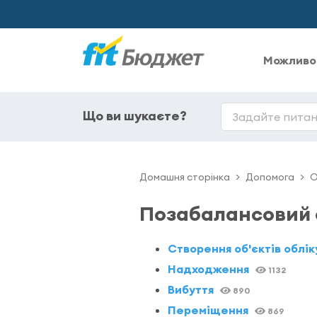
Можливо
Що ви шукаєте?
Домашня сторінка
Допомога
О
Позабалансовий 
Створення об'єктів облік
Надходження
1132
Вибуття
890
Переміщення
869