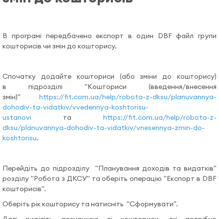
Допомога
Відеоуроки
В програмі передбачено експорт в один DBF файл групи
кошторисів чи змін до кошторису.
Увійти
Спочатку додайте кошториси (або зміни до кошторису)
в підрозділі "Кошториси (введення/внесення
змін)"
https://fit.com.ua/help/robota-z-dksu/planuvannya-
dohodiv-ta-vidatkiv/vvedennya-koshtorisu-
ustanovi
та
https://fit.com.ua/help/robota-z-
dksu/planuvannya-dohodiv-ta-vidatkiv/vnesennya-zmin-do-
koshtorisu
.
Перейдіть до підрозділу "
Планування доходів та видатків
"
розділу "Робота з ДКСУ" та оберіть операцію "Eкспорт в DBF
кошторисів".
Оберіть рік кошторису та натисніть "Сформувати".