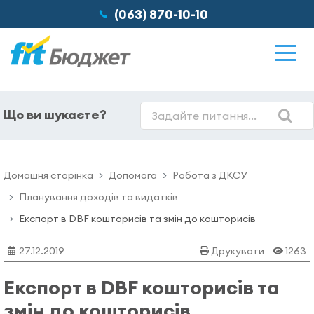
(063) 870-10-10
Що ви шукаєте?
Можливості
Домашня сторінка
Допомога
Робота з ДКСУ
Відгуки
Планування доходів та видатків
Eкспорт в DBF кошторисів та змін до кошторисів
Ціни
27.12.2019
Друкувати
1263
Про нас
Eкспорт в DBF кошторисів та
змін до кошторисів