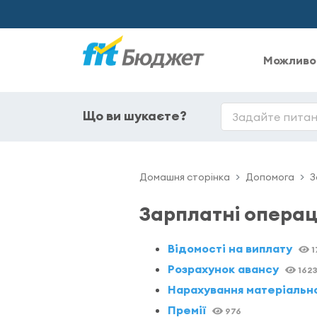
Можливо
Що ви шукаєте?
Домашня сторінка
Допомога
З
Зарплатні операц
Відомості на виплату
1
Розрахунок авансу
162
Нарахування матеріальн
Премії
976