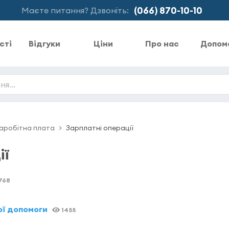
(066) 870-10-10
Маєте питання? Дзвоніть:
сті
Відгуки
Ціни
Про нас
Допом
аробітна плата
Зарплатні операції
ії
768
3
ої допомоги
1455