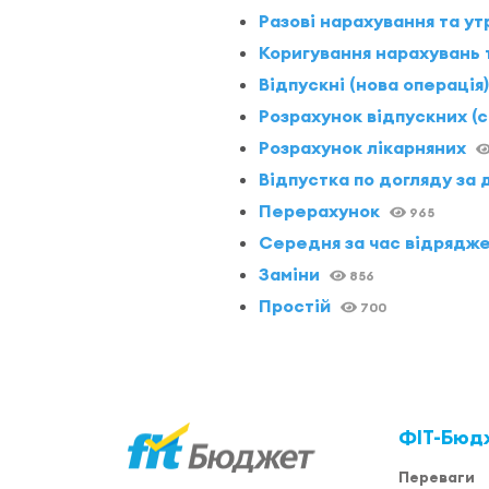
Разові нарахування та у
Коригування нарахувань 
Відпускні (нова операція)
Розрахунок відпускних (с
Розрахунок лікарняних
Відпустка по догляду за
Перерахунок
965
Середня за час відрядж
Заміни
856
Простій
700
ФІТ-Бюд
Переваги