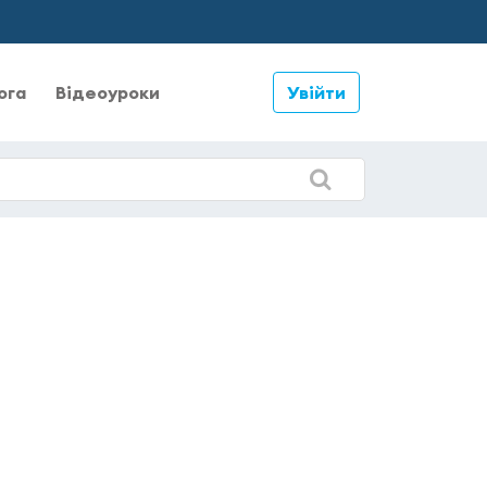
ога
Відеоуроки
Увійти