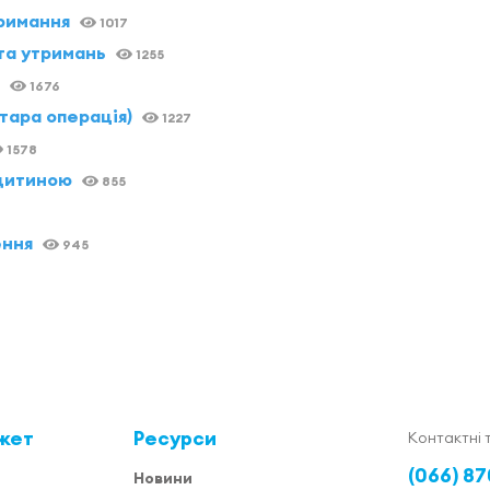
тримання
1017
та утримань
1255
1676
тара операція)
1227
1578
 дитиною
855
ення
945
жет
Ресурси
Контактні 
(066) 87
Новини