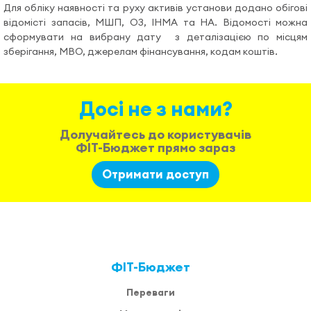
Допомога
Для обліку наявності та руху активів установи додано обігові
відомісті запасів, МШП, ОЗ, ІНМА та НА. Відомості можна
сформувати на вибрану дату з деталізацією по місцям
Відеоуроки
зберігання, МВО, джерелам фінансування, кодам коштів.
Досі не з нами?
Увійти
Долучайтесь до користувачів
ФІТ-Бюджет прямо зараз
Отримати доступ
ФІТ-Бюджет
Переваги