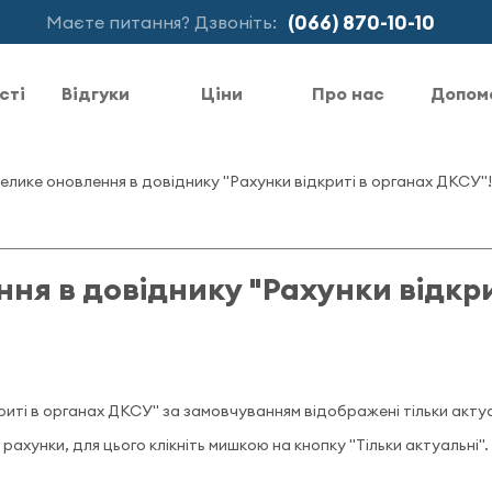
(066) 870-10-10
Маєте питання? Дзвоніть:
сті
Відгуки
Ціни
Про нас
Допом
елике оновлення в довіднику "Рахунки відкриті в органах ДКСУ"!
ня в довіднику "Рахунки відкри
риті в органах ДКСУ" за замовчуванням відображені тільки актуа
ахунки, для цього клікніть мишкою на кнопку "Тільки актуальні".