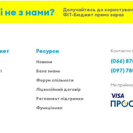
і не з нами?
Долучайтесь до користувач
ФІТ-Бюджет прямо зараз
жет
Ресурси
Контактні 
(066) 87
Новини
(097) 78
і
База знань
Форум спільноти
Ми прийма
Ліцензійний договір
Регламент підтримки
Функціонал