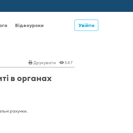
ога
Відеоуроки
Увійти
Друкувати
547
ті в органах
льні рахунки.