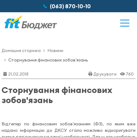
(063) 870-10-10
Домашня сторінка
Новини
Можливості
Сторнування фінансових зобов'язань
21.02.2018
Друкувати
760
Відгуки
Сторнування фінансових
зобов'язань
Ціни
Про нас
Відтепер по фінансовим зобов'язанням (ФЗ), по яким вже
надано інформацію до ДКСУ стало можливо відкоригувати
суми в разі винекнення такої необхідності. Для цього необхідно