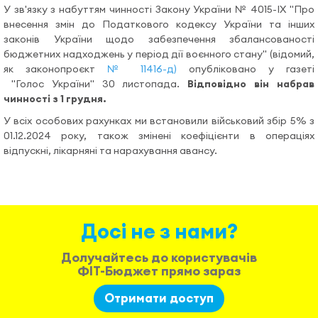
Допомога
У зв'язку з набуттям чинності Закону
України № 4015-ІХ "Про
внесення змін до Податкового кодексу України та інших
законів України щодо забезпечення збалансованості
Відеоуроки
бюджетних надходжень у період дії воєнного стану" (відомий,
як законопроєкт
№ 11416-д)
опубліковано у газеті
"Голос України" 30 листопада.
Відповідно він набрав
чинності з 1 грудня.
Увійти
У всіх особових рахунках ми встановили військовий збір 5% з
01.12.2024 року, також змінені коефіцієнти в операціях
відпускні, лікарняні та нарахування авансу.
Досі не з нами?
Долучайтесь до користувачів
ФІТ-Бюджет прямо зараз
Отримати доступ