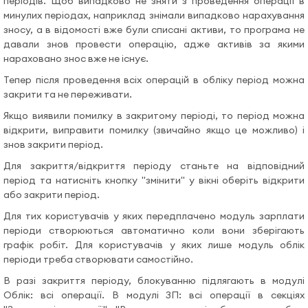
періодів. Щоб випадково не зняти з проведення операції в
Допомога
минулих періодах, наприклад знімали випадково нарахування
зносу, а в відомості вже були списані активи, то програма не
давали знов провести операцію, адже активів за якими
Відеоуроки
нараховано знос вже не існує.
Тепер після проведення всіх операцій в обліку період можна
закрити та не переживати.
Увійти
Якщо виявили помилку в закритому періоді, то період можна
відкрити, виправити помилку (звичайно якщо це можливо) і
знов закрити період.
Для закриття/відкриття періоду станьте на відповідний
період та натисніть кнопку "змінити" у вікні оберіть відкрити
або закрити період.
Для тих користувачів у яких передплачено модуль зарплати
періоди створюються автоматично коли вони зберігають
графік робіт. Для користувачів у яких лише модуль облік
періоди треба створювати самостійно.
В разі закриття періоду, блокуванню підлягають в модулі
Облік: всі операції. В модулі ЗП: всі операції в секціях