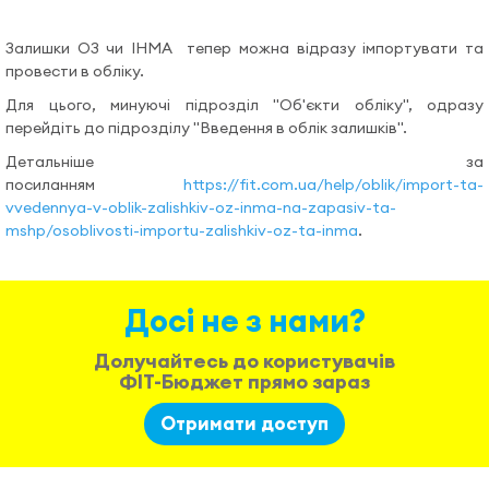
Допомога
Залишки ОЗ чи ІНМА тепер можна відразу імпортувати та
провести в обліку.
Відеоуроки
Для цього, минуючі підрозділ "Об'єкти обліку", одразу
перейдіть до підрозділу "Введення в облік залишків".
Детальніше за
Увійти
посиланням
https://fit.com.ua/help/oblik/import-ta-
vvedennya-v-oblik-zalishkiv-oz-inma-na-zapasiv-ta-
mshp/osoblivosti-importu-zalishkiv-oz-ta-inma
.
Досі не з нами?
Долучайтесь до користувачів
ФІТ-Бюджет прямо зараз
Отримати доступ