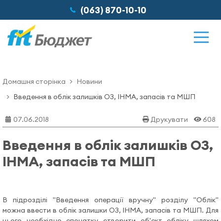
(063) 870-10-10
Домашня сторінка
Новини
Можливості
Введення в облік залишків ОЗ, ІНМА, запасів та МШП
07.06.2018
Друкувати
608
Відгуки
Введення в облік залишків ОЗ,
ІНМА, запасів та МШП
Ціни
Про нас
В підрозділі "Введення операції вручну" розділу "Облік"
можна ввести в облік залишки ОЗ, ІНМА, запасів та МШП. Для
цього необхідно спочатку створити об'єкт обліку шляхом